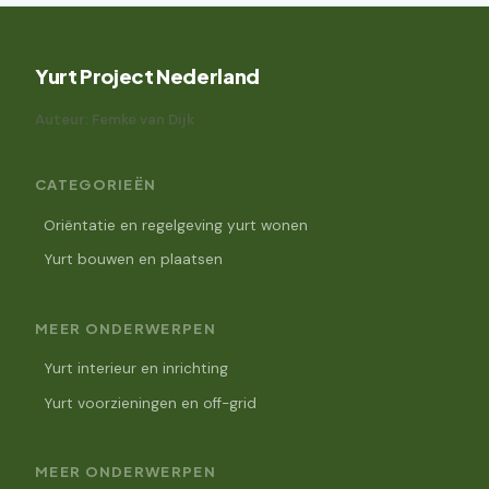
Yurt Project Nederland
Auteur: Femke van Dijk
CATEGORIEËN
Oriëntatie en regelgeving yurt wonen
Yurt bouwen en plaatsen
MEER ONDERWERPEN
Yurt interieur en inrichting
Yurt voorzieningen en off-grid
MEER ONDERWERPEN