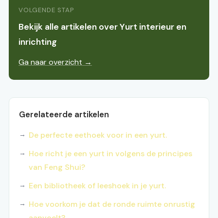
VOLGENDE STAP
Bekijk alle artikelen over Yurt interieur en
inrichting
Ga naar overzicht →
Gerelateerde artikelen
De perfecte eethoek voor in een yurt.
Hoe richt je een yurt in volgens de principes
van Feng Shui?
Een bibliotheek of leeshoek in je yurt.
Hoe voorkom je dat de ronde ruimte onrustig
aanvoelt?