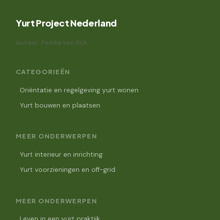
Yurt Project Nederland
Auteur: Femke van Dijk
CATEGORIEËN
Oriëntatie en regelgeving yurt wonen
Yurt bouwen en plaatsen
MEER ONDERWERPEN
Yurt interieur en inrichting
Yurt voorzieningen en off-grid
MEER ONDERWERPEN
Leven in een yurt praktijk