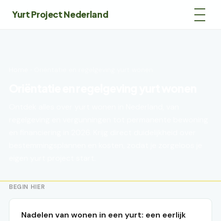
Yurt Project Nederland
Home
› Oriëntatie en regelgeving yurt wonen
Oriëntatie en regelgeving yurt wonen
Ontdek alles over yurt wonen in Nederland, van
regelgeving en vergunningen tot permanente bewoning
en financiering in 2026. Krijg direct duidelijkheid over
bestemmingsplannen en kosten, zodat je zorgeloos je
eigen yurt project start.
BEGIN HIER
Nadelen van wonen in een yurt: een eerlijk