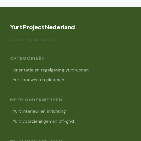
Yurt Project Nederland
Auteur: Femke van Dijk
CATEGORIEËN
Oriëntatie en regelgeving yurt wonen
Yurt bouwen en plaatsen
MEER ONDERWERPEN
Yurt interieur en inrichting
Yurt voorzieningen en off-grid
MEER ONDERWERPEN